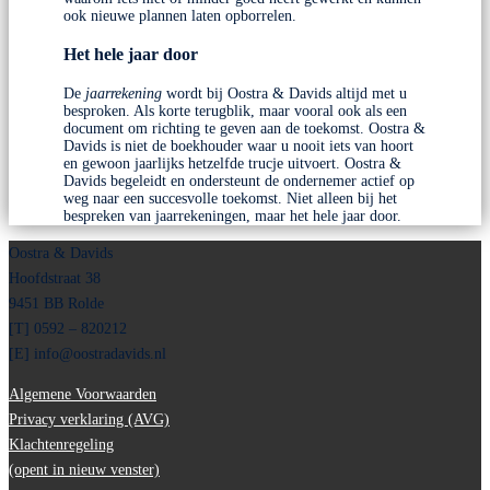
ook nieuwe plannen laten opborrelen.
Het hele jaar door
De
jaarrekening
wordt bij Oostra & Davids altijd met u
besproken. Als korte terugblik, maar vooral ook als een
document om richting te geven aan de toekomst. Oostra &
Davids is niet de boekhouder waar u nooit iets van hoort
en gewoon jaarlijks hetzelfde trucje uitvoert. Oostra &
Davids begeleidt en ondersteunt de ondernemer actief op
weg naar een succesvolle toekomst. Niet alleen bij het
bespreken van jaarrekeningen, maar het hele jaar door.
Oostra & Davids
Hoofdstraat 38
9451 BB Rolde
[T] 0592 – 820212
[E]
info@oostradavids.nl
Algemene Voorwaarden
Privacy verklaring (AVG)
Klachtenregeling
(opent in nieuw venster)