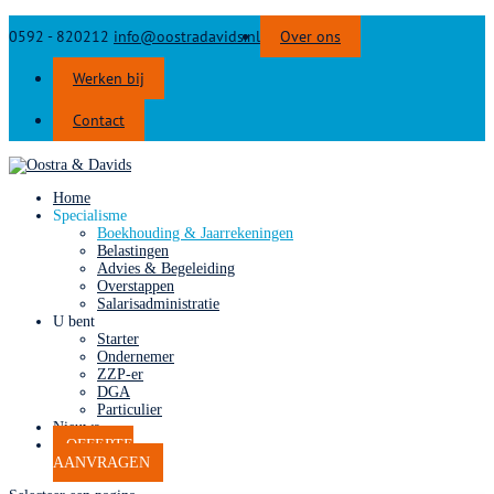
0592 - 820212
info@oostradavids.nl
Over ons
Werken bij
Contact
Home
Specialisme
Boekhouding & Jaarrekeningen
Belastingen
Advies & Begeleiding
Overstappen
Salarisadministratie
U bent
Starter
Ondernemer
ZZP-er
DGA
Particulier
Nieuws
OFFERTE
AANVRAGEN