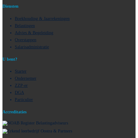
Diensten
Boekhouding & Jaarrekeningen
Belastingen
Advies & Begeleiding
Overstappen
Salarisadministratie
U bent?
Starter
Ondernemer
ZZP-er
DGA
Particulier
Accreditaties