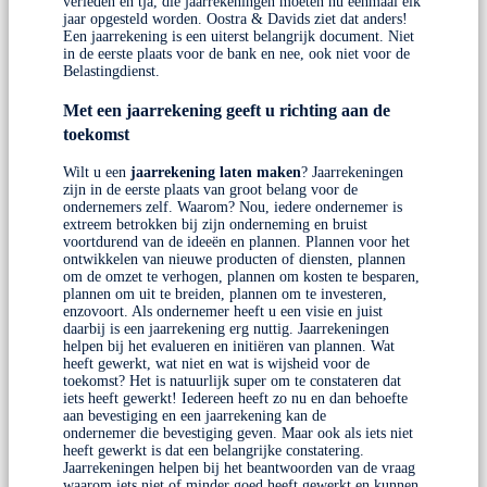
verleden en tja, die jaarrekeningen moeten nu eenmaal elk
jaar opgesteld worden. Oostra & Davids ziet dat anders!
Een jaarrekening is een uiterst belangrijk document. Niet
in de eerste plaats voor de bank en nee, ook niet voor de
Belastingdienst.
Met een jaarrekening geeft u richting aan de
toekomst
Wilt u een
jaarrekening laten maken
? Jaarrekeningen
zijn in de eerste plaats van groot belang voor de
ondernemers zelf. Waarom? Nou, iedere ondernemer is
extreem betrokken bij zijn onderneming en bruist
voortdurend van de ideeën en plannen. Plannen voor het
ontwikkelen van nieuwe producten of diensten, plannen
om de omzet te verhogen, plannen om kosten te besparen,
plannen om uit te breiden, plannen om te investeren,
enzovoort. Als ondernemer heeft u een visie en juist
daarbij is een jaarrekening erg nuttig. Jaarrekeningen
helpen bij het evalueren en initiëren van plannen. Wat
heeft gewerkt, wat niet en wat is wijsheid voor de
toekomst? Het is natuurlijk super om te constateren dat
iets heeft gewerkt! Iedereen heeft zo nu en dan behoefte
aan bevestiging en een jaarrekening kan de
ondernemer die bevestiging geven. Maar ook als iets niet
heeft gewerkt is dat een belangrijke constatering.
Jaarrekeningen helpen bij het beantwoorden van de vraag
waarom iets niet of minder goed heeft gewerkt en kunnen