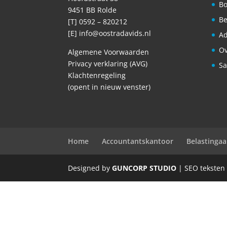
Bo
9451 BB Rolde
Be
[T] 0592 – 820212
[E]
info@oostradavids.nl
Ad
Ov
Algemene Voorwaarden
Privacy verklaring (AVG)
Sa
Klachtenregeling
(opent in nieuw venster)
Home
Accountantskantoor
Belastingaa
Designed by
GUNCORP STUDIO
| SEO teksten