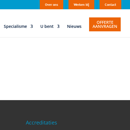
Over ons
Werken bij
Contact
OFFERTE
Specialisme
U bent
Nieuws
AANVRAGEN
Accreditaties