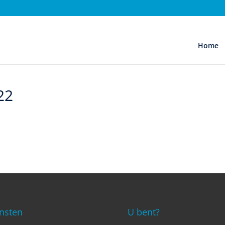
Home
22
nsten
U bent?