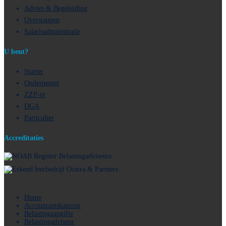
Advies & Begeleiding
Overstappen
Salarisadministratie
U bent?
Starter
Ondernemer
ZZP-er
DGA
Particulier
Accreditaties
Home
Accountantskantoor
Belastingaangifte
Belastingadviseur