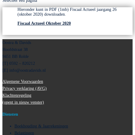
Selecteer een pagina
Hieronder kunt in PDF (1mb) Fiscaal Actueel jaargang 26
(oktober 2020) downloaden.
Fiscaal Actueel Oktober 2020
Oostra & Davids
Hoofdstraat 38
9451 BB Rolde
[T] 0592 – 820212
[E]
info@oostradavids.nl
Algemene Voorwaarden
Privacy verklaring (AVG)
Klachtenregeling
(opent in nieuw venster)
Diensten
Boekhouding & Jaarrekeningen
Belastingen