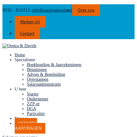
0592 - 820212
info@oostradavids.nl
Over ons
Werken bij
Contact
Home
Specialisme
Boekhouding & Jaarrekeningen
Belastingen
Advies & Begeleiding
Overstappen
Salarisadministratie
U bent
Starter
Ondernemer
ZZP-er
DGA
Particulier
Nieuws
OFFERTE
AANVRAGEN